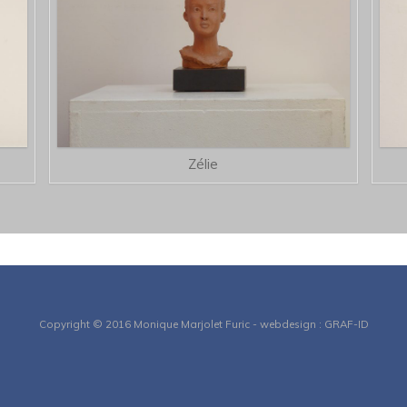
Zélie
Copyright © 2016 Monique Marjolet Furic - webdesign : GRAF-ID