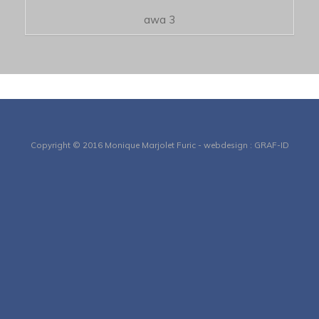
awa 3
Copyright © 2016 Monique Marjolet Furic - webdesign : GRAF-ID